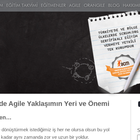
İM
EĞİTİM TAKVİMİ
EĞİTMENLER
AGILE
ORANGILE
BLOG
HAKKIM
nde Agile Yaklaşımın Yeri ve Önemi
ken…
dönüştürmek istediğimiz iş her ne olursa olsun bu yol
S
 kadar aynı zamanda zor ve uzun bir yoldur.