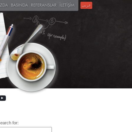
IZDA
BASINDA
REFERANSLAR
İLETİŞİM
عربى
earch for: