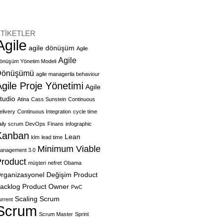
TİKETLER
Agile
agile dönüşüm
Agile
Agile
önüşüm Yönetim Modeli
Dönüşümü
agile managerila behaviour
gile Proje Yönetimi
Agile
tudio
Atina
Cass Sunstein
Continuous
elivery
Continuous Integration
cycle time
aily scrum
DevOps
Finans
infographic
Kanban
Lean
klm
lead time
Minimum Viable
anagement 3.0
roduct
müşteri
nefret
Obama
rganizasyonel Değişim
Product
acklog
Product Owner
PwC
Scaling Scrum
urrent
Scrum
Scrum Master
Sprint