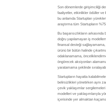
Son dönemlerde girişimciliği d
faaliyetler, etkinlikler ödüller v
bu anlamda Startupları yürekle
araştırma tüm Startupların %75’
Bu başarısızlıkların arkasında b
doğru yapılamayan iş modellemel
finansal desteği sağlayamama, h
ürünü bir bütün halinde çıkart
odaklanamama, önceliklendirme
öngörecek aksiyonları alamama 
yaratamama şeklinde sıralayabil
Startupların hayatta kalabilmeler
belirsizlikleri yönetirken aynı
çevik yaklaşımlar sergilemeleri g
modelleri ve yaklaşımlarıyla yö
içerisinde yer almaktan kaçama