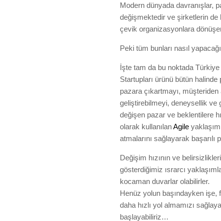
Modern dünyada davranışlar, paza
değişmektedir ve şirketlerin de 
çevik organizasyonlara dönüşer
Peki tüm bunları nasıl yapacağ
İşte tam da bu noktada Türkiye
Startupları ürünü bütün halind
pazara çıkartmayı, müşteriden a
geliştirebilmeyi, deneysellik ve
değişen pazar ve beklentilere
olarak kullanılan
Agile
yaklaşımla
atmalarını sağlayarak başarılı 
Değişim hızının ve belirsizlikler
gösterdiğimiz ısrarcı yaklaşım
kocaman duvarlar olabilirler.
Henüz yolun başındayken işe, 
daha hızlı yol almamızı sağlaya
başlayabiliriz…