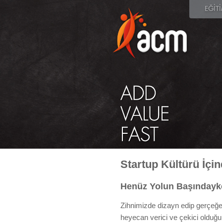
EĞİT
Startup Kültürü İçi
Henüz Yolun Başınday
Zihnimizde dizayn edip gerçeğe 
heyecan verici ve çekici olduğu