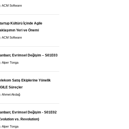
y
ACM Software
tartup Kültürü İçinde Agile
aklaşımın Yeri ve Önemi
y
ACM Software
anban; Evrimsel Değişim – S01E03
y
Alper Tonga
elekom Satış Ekiplerine Yönelik
GILE Süreçler
y
Ahmet Akdağ
anban; Evrimsel Değişim - S01E02
Evolution vs. Revolution)
y
Alper Tonga