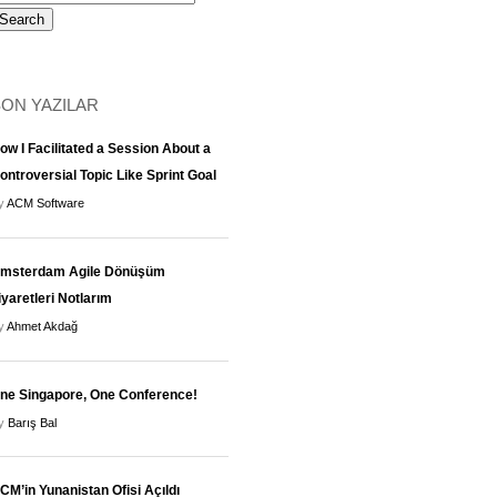
ON YAZILAR
ow I Facilitated a Session About a
ontroversial Topic Like Sprint Goal
y
ACM Software
msterdam Agile Dönüşüm
iyaretleri Notlarım
y
Ahmet Akdağ
ne Singapore, One Conference!
y
Barış Bal
CM’in Yunanistan Ofisi Açıldı