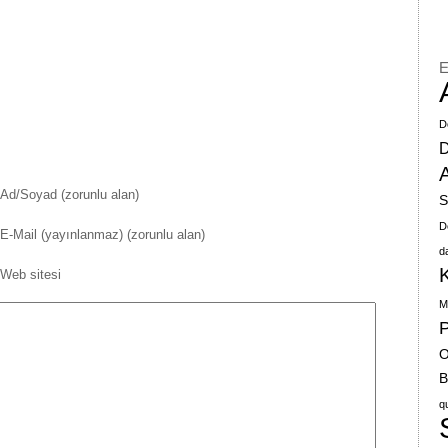
E
D
A
Ad/Soyad (zorunlu alan)
S
D
E-Mail (yayınlanmaz) (zorunlu alan)
d
Web sitesi
M
P
O
B
q