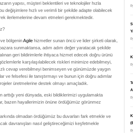
rın yapısı, müşteri beklentileri ve teknolojiler hızla
B
bu değişimlere hızlı ve verimli bir şekilde adapte olabilecek
ek ilerlemelerine devam etmeleri gerekmektedir.
S
ız?
Y
B
 ve bölgenin
Agile
hizmetler sunan öncü ve lider şirketi olarak,
e pazara sunmaktansa, adım adım değer yaratacak şekilde
lınan geri bildirimlerle ihtiyaca hizmet edecek doğru ürünü
K
 gözlemlerle karşılaşılabilecek riskleri minimize edebilmeyi,
B
 hızlı cevap verebilmeyi benimseyen ve günümüzde yaygın
r ve felsefesi ile tanıştırmayı ve bunun için doğru adımlar
T
projeler üretmelerine destek olmayı amaçladık.
A
in arttığı yeni dünyada, eski bildiklerimizi uygulamakta
B
lar, bazen hayallerimizin önüne ördüğümüz görünmez
K
farkında olmadan ördüğümüz bu duvarları fark etmekle ve
(
cak davranışları nasıl geliştireceğimizi keşfetmekle
B