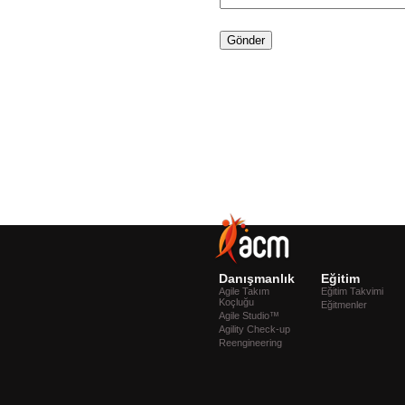
Danışmanlık
Eğitim
Agile Takım
Eğitim Takvimi
Koçluğu
Eğitmenler
Agile Studio™
Agility Check-up
Reengineering