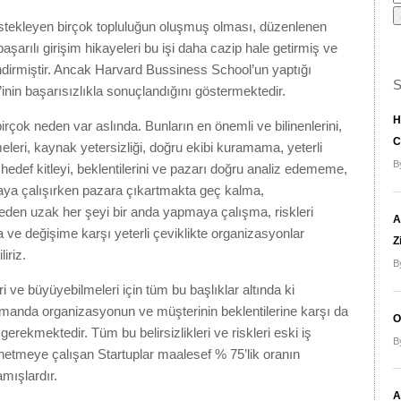
estekleyen birçok topluluğun oluşmuş olması, düzenlenen
e başarılı girişim hikayeleri bu işi daha cazip hale getirmiş ve
ndirmiştir. Ancak Harvard Bussiness School’un yaptığı
S
inin başarısızlıkla sonuçlandığını göstermektedir.
H
irçok neden var aslında. Bunların en önemli ve bilinenlerini,
C
eri, kaynak yetersizliği, doğru ekibi kuramama, yeterli
B
edef kitleyi, beklentilerini ve pazarı doğru analiz edememe,
maya çalışırken pazara çıkartmakta geç kalma,
den uzak her şeyi bir anda yapmaya çalışma, riskleri
A
ve değişime karşı yeterli çeviklikte organizasyonlar
Z
iriz.
B
i ve büyüyebilmeleri için tüm bu başlıklar altında ki
 zamanda organizasyonun ve müşterinin beklentilerine karşı da
O
erekmektedir. Tüm bu belirsizlikleri ve riskleri eski iş
B
netmeye çalışan Startuplar maalesef % 75’lik oranın
mışlardır.
A