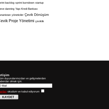
print backlog
sprint burndown
startup
teve danning
Yapı Kredi Bankası
Çevik Dönüşüm
unanistan
yöneticiler
evik Proje Yönetimi
çeviklik
letişim
üm duyurularımızdan ve gelişmelerden
aberdar olmak için:
artları
okudum ve kabul ediyorum
KAYDET