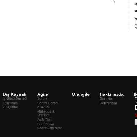
s
s
Y
Ç
Dış Kaynak
Agile
Orangile
Hakkımızda
İ
İş Gücü Desteği
Scrum
Basında
T
h
Uygulama
Scrum Görsel
Referanslar
Geliştirme
Kılavuzu
Mühendislik
Pratikleri
Ş
Agile Test
Burn Down
Chart Generator