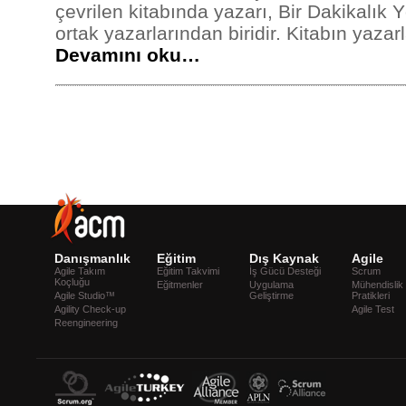
çevrilen kitabında yazarı, Bir Dakikalık Y
ortak yazarlarından biridir. Kitabın yazar
Devamını oku…
Danışmanlık
Eğitim
Dış Kaynak
Agile
Agile Takım
Eğitim Takvimi
İş Gücü Desteği
Scrum
Koçluğu
Eğitmenler
Uygulama
Mühendislik
Agile Studio™
Geliştirme
Pratikleri
Agility Check-up
Agile Test
Reengineering