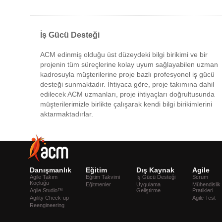
İş Gücü Desteği
ACM edinmiş olduğu üst düzeydeki bilgi birikimi ve bir
projenin tüm süreçlerine kolay uyum sağlayabilen uzman
kadrosuyla müşterilerine proje bazlı profesyonel iş gücü
desteği sunmaktadır. İhtiyaca göre, proje takımına dahil
edilecek ACM uzmanları, proje ihtiyaçları doğrultusunda
müşterilerimizle birlikte çalışarak kendi bilgi birikimlerini
aktarmaktadırlar.
Danışmanlık
Eğitim
Dış Kaynak
Agile
Agile Takım
Eğitim Takvimi
İş Gücü Desteği
Scrum
Koçluğu
Eğitmenler
Uygulama
Mühendislik
Agile Studio™
Geliştirme
Pratikleri
Agility Check-up
Agile Test
Reengineering