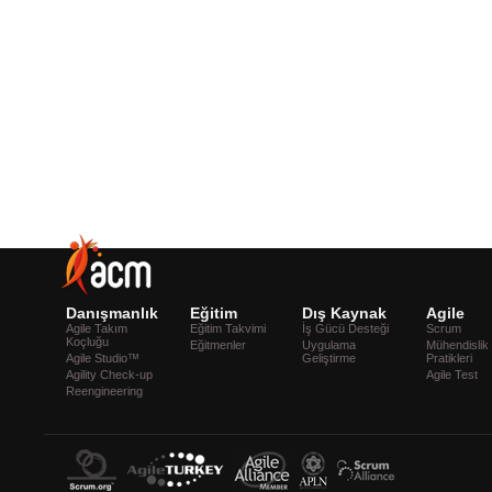
Danışmanlık
Eğitim
Dış Kaynak
Agile
Agile Takım
Eğitim Takvimi
İş Gücü Desteği
Scrum
Koçluğu
Eğitmenler
Uygulama
Mühendislik
Agile Studio™
Geliştirme
Pratikleri
Agility Check-up
Agile Test
Reengineering