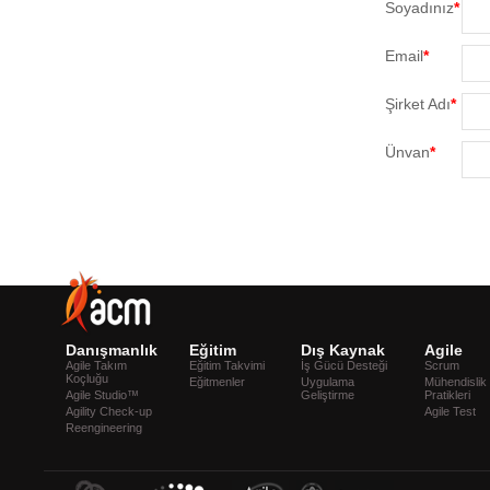
Soyadınız
*
Email
*
Şirket Adı
*
Ünvan
*
Danışmanlık
Eğitim
Dış Kaynak
Agile
Agile Takım
Eğitim Takvimi
İş Gücü Desteği
Scrum
Koçluğu
Eğitmenler
Uygulama
Mühendislik
Agile Studio™
Geliştirme
Pratikleri
Agility Check-up
Agile Test
Reengineering