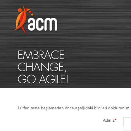
Lütfen teste başlamadan önce aşağıdaki bilgileri doldurunuz. 
Adınız
*