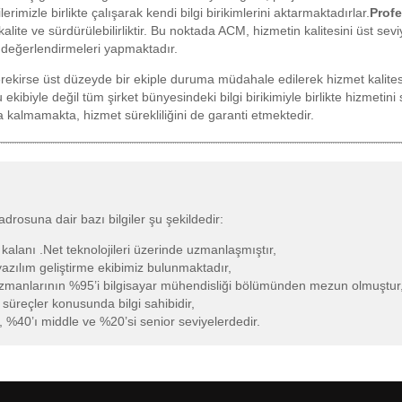
erimizle birlikte çalışarak kendi bilgi birikimlerini aktarmaktadırlar.
Profe
ite ve sürdürülebilirliktir. Bu noktada ACM, hizmetin kalitesini üst sev
değerlendirmeleri yapmaktadır.
ekirse üst düzeyde bir ekiple duruma müdahale edilerek hizmet kalitesi 
ibiyle değil tüm şirket bünyesindeki bilgi birikimiyle birlikte hizmetin
a kalmamakta, hizmet sürekliliğini de garanti etmektedir.
drosuna dair bazı bilgiler şu şekildedir:
 kalanı .Net teknolojileri üzerinde uzmanlaşmıştır,
l yazılım geliştirme ekibimiz bulunmaktadır,
uzmanlarının %95’i bilgisayar mühendisliği bölümünden mezun olmuştur
süreçler konusunda bilgi sahibidir,
r, %40’ı middle ve %20’si senior seviyelerdedir.