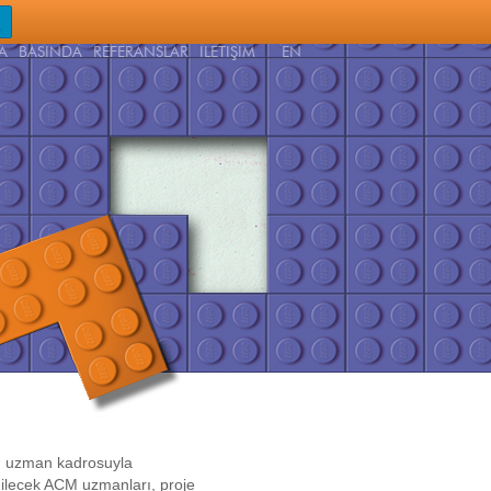
A
BASINDA
REFERANSLAR
İLETİŞİM
EN
en uzman kadrosuyla
edilecek ACM uzmanları, proje