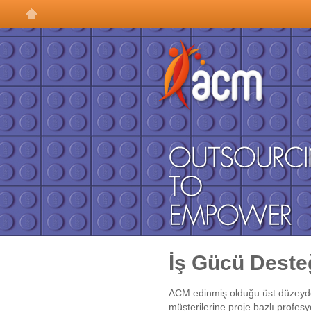
İş Gücü Deste
ACM edinmiş olduğu üst düzeydek
müşterilerine proje bazlı profes