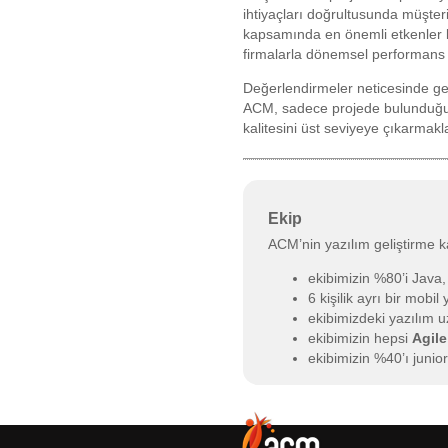
ihtiyaçları doğrultusunda müşteril
kapsamında en önemli etkenler kal
firmalarla dönemsel performans 
Değerlendirmeler neticesinde ger
ACM, sadece projede bulunduğu ek
kalitesini üst seviyeye çıkarmakl
Ekip
ACM’nin yazılım geliştirme ka
ekibimizin %80’i Java,
6 kişilik ayrı bir mobi
ekibimizdeki yazılım 
ekibimizin hepsi
Agile
ekibimizin %40’ı junio