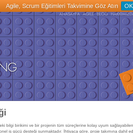
Agile, Scrum Eğitimleri Takvimine Göz Atın
OK
ANASAYFA
AGILE
BLOG
HAKKIMIZD
ği
i bilgi birikimi ve bir projenin tüm süreçlerine kolay uyum sağlayabil
yonel iş gücü desteği sunmaktadır. İhtiyaca göre, proje takımına dahil 