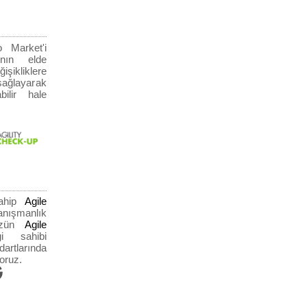
o Market'i
ının elde
şikliklere
ağlayarak
ilir hale
sahip
Agile
ışmanlık
müzün
Agile
gi sahibi
rtlarında
oruz.