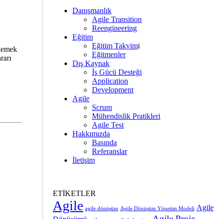
Danışmanlık
Agile Transition
Reengineering
Eğitim
Eğitim Takvim
i
enemek
Eğitmenler
rarı
Dış Kaynak
İş Gücü Desteği
Application
Development
Agile
Scrum
Mühendislik Pratikleri
Agile Test
Hakkımızda
Basında
Referanslar
İletişim
ETİKETLER
Agile
Agile
agile dönüşüm
Agile Dönüşüm Yönetim Modeli
Agile Proje