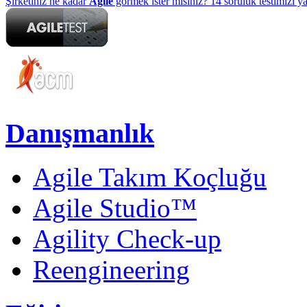
Şirketiniz ne kadar
Agile
görmek ister misiniz? 14 soruluk testimizi y
Danışmanlık
Agile Takım Koçluğu
Agile Studio™
Agility Check-up
Reengineering