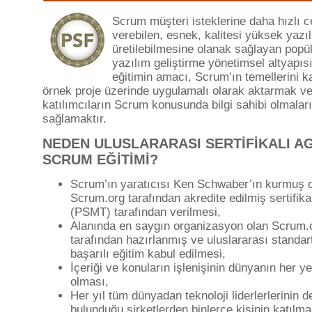
Scrum müşteri isteklerine daha hızlı 
verebilen, esnek, kalitesi yüksek yazıl
üretilebilmesine olanak sağlayan popül
yazılım geliştirme yönetimsel altyapısı
eğitimin amacı, Scrum’ın temellerini ka
örnek proje üzerinde uygulamalı olarak aktarmak v
katılımcıların Scrum konusunda bilgi sahibi olmaları
sağlamaktır.
NEDEN ULUSLARARASI SERTİFİKALI AG
SCRUM EĞİTİMİ?
Scrum’ın yaratıcısı Ken Schwaber’ın kurmuş 
Scrum.org tarafından akredite edilmiş sertifika
(PSMT) tarafından verilmesi,
Alanında en saygın organizasyon olan Scrum.
tarafından hazırlanmış ve uluslararası standar
başarılı eğitim kabul edilmesi,
İçeriği ve konuların işlenişinin dünyanın her y
olması,
Her yıl tüm dünyadan teknoloji liderlerlerinin d
bulunduğu şirketlerden binlerce kişinin katılma