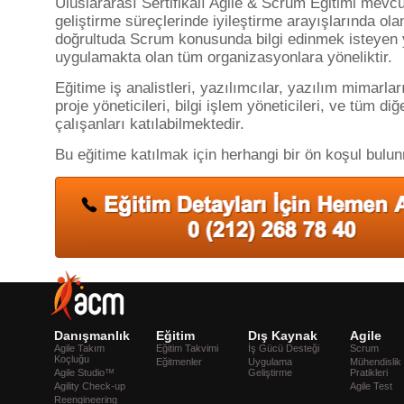
Uluslararası Sertifikalı Agile & Scrum Eğitimi mevcu
geliştirme süreçlerinde iyileştirme arayışlarında ola
doğrultuda Scrum konusunda bilgi edinmek isteyen
uygulamakta olan tüm organizasyonlara yöneliktir.
Eğitime iş analistleri, yazılımcılar, yazılım mimarları,
proje yöneticileri, bilgi işlem yöneticileri, ve tüm diğ
çalışanları katılabilmektedir.
Bu eğitime katılmak için herhangi bir ön koşul bulu
Danışmanlık
Eğitim
Dış Kaynak
Agile
Agile Takım
Eğitim Takvimi
İş Gücü Desteği
Scrum
Koçluğu
Eğitmenler
Uygulama
Mühendislik
Agile Studio™
Geliştirme
Pratikleri
Agility Check-up
Agile Test
Reengineering