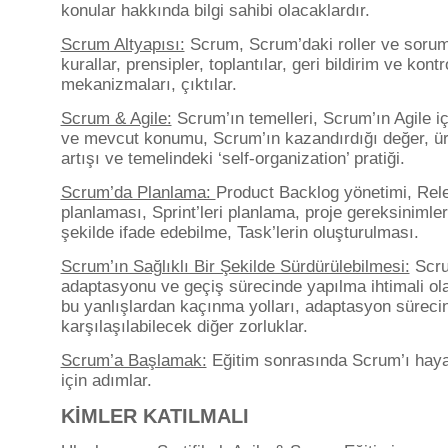
konular hakkında bilgi sahibi olacaklardır.
Scrum Altyapısı:
Scrum, Scrum’daki roller ve soruml
kurallar, prensipler, toplantılar, geri bildirim ve kontr
mekanizmaları, çıktılar.
Scrum & Agile:
Scrum’ın temelleri, Scrum’ın Agile iç
ve mevcut konumu, Scrum’ın kazandırdığı değer, ür
artışı ve temelindeki ‘self-organization’ pratiği.
Scrum’da Planlama:
Product Backlog yönetimi, Rel
planlaması, Sprint’leri planlama, proje gereksinimleri
şekilde ifade edebilme, Task’lerin oluşturulması.
Scrum’ın Sağlıklı Bir Şekilde Sürdürülebilmesi:
Scr
adaptasyonu ve geçiş sürecinde yapılma ihtimali ola
bu yanlışlardan kaçınma yolları, adaptasyon süreci
karşılaşılabilecek diğer zorluklar.
Scrum’a Başlamak:
Eğitim sonrasında Scrum’ı hay
için adımlar.
KİMLER KATILMALI