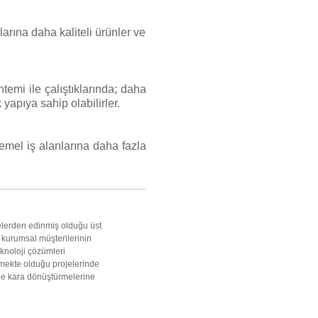
larına daha kaliteli ürünler ve
ntemi ile çalıştıklarında; daha
apıya sahip olabilirler.
temel iş alanlarına daha fazla
jelerden edinmiş olduğu üst
e kurumsal müşterilerinin
teknoloji çözümleri
tmekte olduğu projelerinde
erde kara dönüştürmelerine