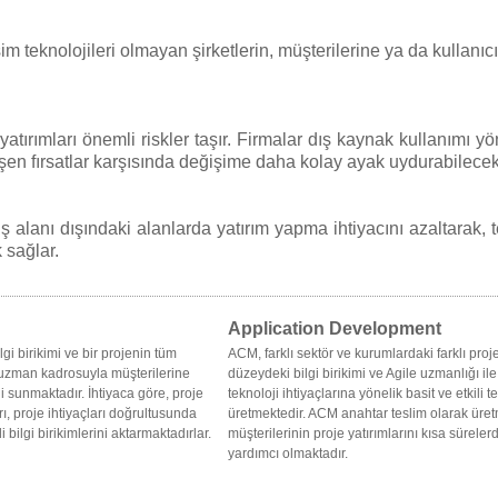
şim teknolojileri olmayan şirketlerin, müşterilerine ya da kullanıcı
 yatırımları önemli riskler taşır. Firmalar dış kaynak kullanımı yö
n fırsatlar karşısında değişime daha kolay ayak uydurabilecek y
ş alanı dışındaki alanlarda yatırım yapma ihtiyacını azaltarak, 
 sağlar.
Application Development
i birikimi ve bir projenin tüm
ACM, farklı sektör ve kurumlardaki farklı pro
uzman kadrosuyla müşterilerine
düzeydeki bilgi birikimi ve Agile uzmanlığı il
i sunmaktadır. İhtiyaca göre, proje
teknoloji ihtiyaçlarına yönelik basit ve etkili 
, proje ihtiyaçları doğrultusunda
üretmektedir. ACM anahtar teslim olarak üre
 bilgi birikimlerini aktarmaktadırlar.
müşterilerinin proje yatırımlarını kısa sürel
yardımcı olmaktadır.