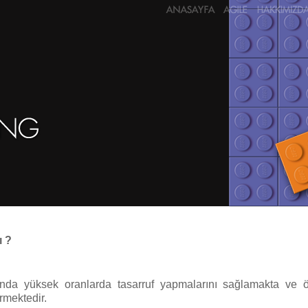
ı ?
larında yüksek oranlarda tasarruf yapmalarını sağlamakta ve 
rmektedir.