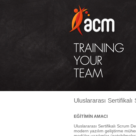
Uluslararası Sertifikal
EĞİTİMİN AMACI
Uluslararası Sertifikalı Scrum D
modern yazılım geliştirme mühend
modüler yazılımlar üretebilmeler