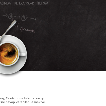
ing, Continuous Integration gibi
erine cevap verebilen, esnek ve