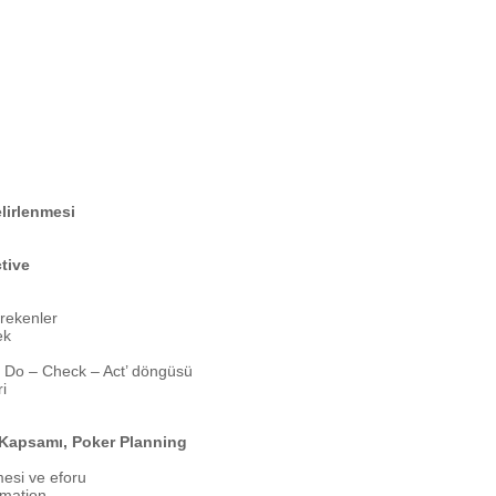
lirlenmesi
tive
rekenler
ek
 Do – Check – Act’ döngüsü
i
 Kapsamı, Poker Planning
mesi ve eforu
rmation