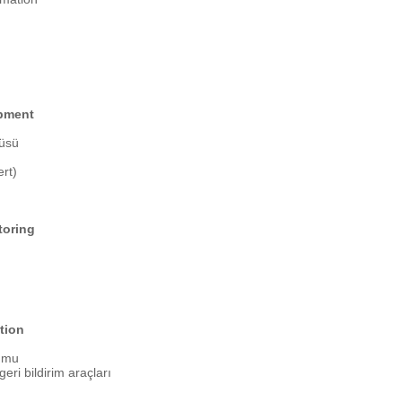
opment
güsü
ert)
toring
tion
lumu
eri bildirim araçları