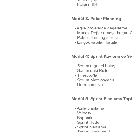
- Eclipse IDE
Modül 3: Poker Planning
- Agile projelerde değerleme
- Mutlak Değerlemeye karşın 
- Poker planning süreci
- En çok yapılan hatalar
Modül 4: Sprint Kavramı ve Sc
- Scrum’a genel bakış
- Scrum’daki Roller
- Timebox’lar
- Scrum Motivasyonu
- Retrospective
Modül 5: Sprint Planlama Topla
- Agile planlama
- Velocity
- Kapasite
- Sprint Hedefi
- Sprint planlama I
- Sprint planlama II