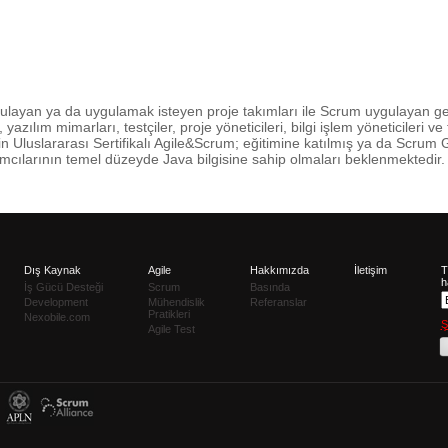
layan ya da uygulamak isteyen proje takımları ile Scrum uygulayan geliş
, yazılım mimarları, testçiler, proje yöneticileri, bilgi işlem yöneticileri v
 için Uluslararası Sertifikalı Agile&Scrum; eğitimine katılmış ya da Scr
mcılarının temel düzeyde Java bilgisine sahip olmaları beklenmektedir.
Dış Kaynak
Agile
Hakkımızda
İletişim
T
h
İş Gücü Desteği
Scrum
Basında
Development
Mühendislik
Referanslar
Pratikleri
Nexobile.com
Ş
Agile Test