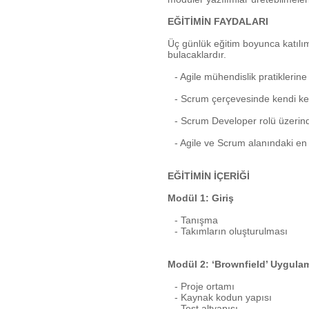
EĞİTİMİN FAYDALARI
Üç günlük eğitim boyunca katılım
bulacaklardır.
- Agile mühendislik pratiklerine i
- Scrum çerçevesinde kendi kend
- Scrum Developer rolü üzerin
- Agile ve Scrum alanındaki en
EĞİTİMİN İÇERİĞİ
Modül 1: Giriş
- Tanışma
- Takımların oluşturulması
Modül 2: ‘Brownfield’ Uygula
- Proje ortamı
- Kaynak kodun yapısı
- Test altyapısı