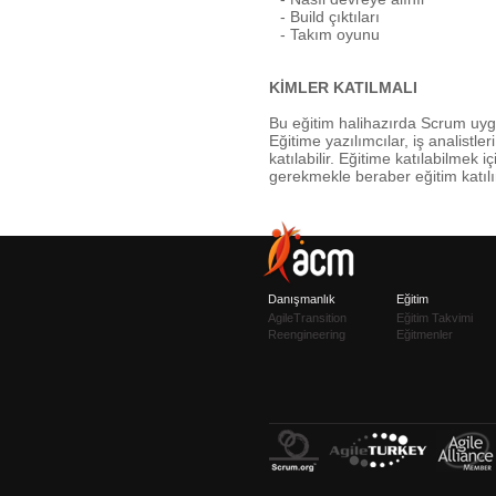
- Build çıktıları
- Takım oyunu
KİMLER KATILMALI
Bu eğitim halihazırda Scrum uygu
Eğitime yazılımcılar, iş analistleri
katılabilir. Eğitime katılabilmek
gerekmekle beraber eğitim katılı
Danışmanlık
Eğitim
AgileTransition
Eğitim Takvimi
Reengineering
Eğitmenler