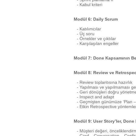
- Kabul kriteri
Modül 6: Daily Scrum
- Katılımcılar
- Üç soru
- Örnekler ve çıktılar
- Karşılaşılan engeller
Modül 7: Done Kapsamının Be
Modül 8: Review ve Retrospec
- Review toplantısına hazırlık
- Yapılması ve yapılmaması ge
- Geri dönüşleri doğru yönetm
- Inspect and adapt
- Geçmişten günümüze ‘Plan –
- Etkin Retrospective yöntemler
Modül 9: User Story’ler, Done
- Müşteri değeri, önceliklendir
- Card – Conversation – Confi