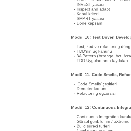
- INVEST yasası
- Inspect and adapt
- Kabul kriteri
- SMART yasası
- Done kapsamı
Modül 10: Test Driven Devel
- Test, kod ve refactoring dön
- TDD’nin üç kanunu
- 3A Pattern (Arrange, Act, Ass
- TDD Uygulamanın faydaları
Modül 11: Code Smells, Refac
- ‘Code Smells’ çeşitleri
- Demeter kanunu
- Refactoring egzersizi
Modül 12: Continuous Integra
- Continuous Integration kuru
- Görsel geribildirim / eXtreme g
- Build süreci türleri
- Nasıl devreye alınır