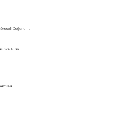
Göreceli Değerleme
rum’a Giriş
ntıları