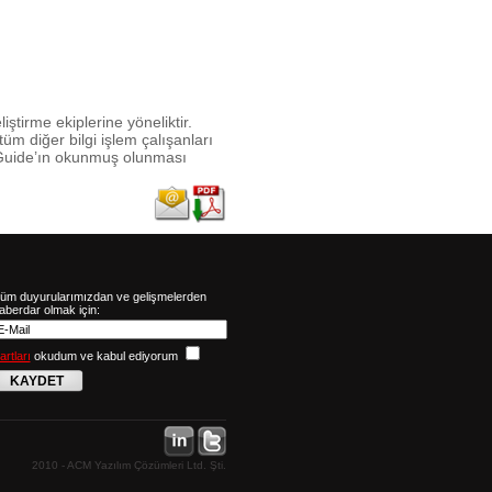
tirme ekiplerine yöneliktir.
e tüm diğer bilgi işlem çalışanları
um Guide’ın okunmuş olunması
üm duyurularımızdan ve gelişmelerden
aberdar olmak için:
artları
okudum ve kabul ediyorum
KAYDET
2010 - ACM Yazılım Çözümleri Ltd. Şti.