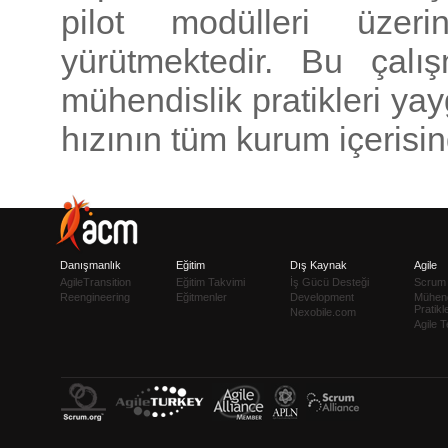
pilot modülleri üzeri
yürütmektedir. Bu çalı
mühendislik pratikleri yayg
hızının tüm kurum içerisin
Danışmanlık
Eğitim
Dış Kaynak
Agile
AgileTransition
Eğitim Takvimi
İş Gücü Desteği
Scrum
Reengineering
Eğitmenler
Development
Mühend
Pratikle
Nexobile.com
Agile T