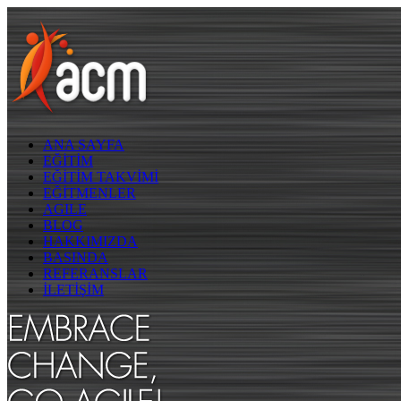
ANA SAYFA
EĞİTİM
EĞİTİM TAKVİMİ
EĞİTMENLER
AGILE
BLOG
HAKKIMIZDA
BASINDA
REFERANSLAR
İLETİŞİM