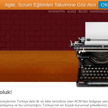
Agile, Scrum Eğitimleri Takvimine Göz Atın
OK
ANASAYFA
AGILE
BLOG
HAKKIMIZD
oluk!
üreçlerinin Türkiye’deki ilk ve lider temsilcisi olan ACM’den bölgeye yeni
laşmış ve bu uzmanlığını Türkiye’nin en büyük kurumsal şirketlerinin I