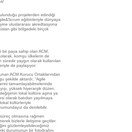
ha!
bulunduğu projelerden edindiği
Agile&Scrum eğitimleriyle dünyaya
yine uluslararası akredtasyona
istan gibi bölgedeki birçok
.
i bir paya sahip olan ACM,
m olarak, komşu ülkelerin de
n süredir yaygın olarak kullanılan
eriyle de paylaşıyor.
ulunan ACM Kurucu Ortaklarından
şu şekilde aktardı; “Agile
mlerini tamamlayabilmelerinde
ayışı, yüksek hiyerarşik düzen,
değişimin lokal kültüre aşina ya
lesi olarak batıdan yayılmaya
kal kültürleriyle
onumundayız da denilebilir.
r süreç olmasına rağmen
rek bizlerle iletişime geçtiler.
iğini gözlemleyebileceğimiz
 anki durumunun bir fotoğrafını