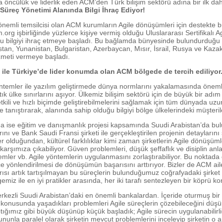
öncülük ve liderlik eden ACM’den Türk bilişim sektörü adına bir ilk da
 Süreç Yönetimi Alanında Bilgi İhraç Ediyor!
 önemli temsilcisi olan ACM kurumların Agile dönüşümleri için destekte 
g işbirliğinde yüzlerce kişiye vermiş olduğu Uluslararası Sertifikalı 
u bilgiyi ihraç etmeye başladı. Bu bağlamda bünyesinde bulundurduğu 
stan, Yunanistan, Bulgaristan, Azerbaycan, Mısır, İsrail, Rusya ve Kazak
zmeti vermeye başladı.
ile Türkiye’de lider konumda olan ACM bölgede de tercih ediliyor
öntemler ile yazılım geliştirmede dünya normlarını yakalamasında öneml
tık ülke sınırlarını aşıyor. Ülkemiz bilişim sektörü için de büyük bir adı
etkili ve hızlı biçimde geliştirebilmelerini sağlamak için tüm dünyada uzu
e tanıştırarak, alanında sahip olduğu bilgiyi bölge ülkelerindeki müşteril
da ise eğitim ve danışmanlık projesi kapsamında Suudi Arabistan’da b
ı ve Bank Saudi Fransi şirketi ile gerçekleştirilen projenin detaylarını 
r olduğundan, kültürel farklılıklar kimi zaman şirketlerin Agile dönüşü
arşımıza çıkabiliyor. Güven problemleri, düşük şeffaflık ve disiplin anl
emler vb. Agile yöntemlerin uygulanmasını zorlaştırabiliyor. Bu noktada 
ce yönlendirilmesi de dönüşümün başarısını arttırıyor. Bizler de ACM ai
sı artık tartışılmayan bu süreçlerin bulunduğumuz coğrafyadaki şirket lo
iz ile en iyi pratikler arasında, her iki tarafı sentezleyen bir köprü k
kezli Suudi Arabistan’daki en önemli bankalardan. İçeride oturmuş bi
k konusunda yaşadıkları problemleri Agile süreçlerin çözebileceğini düşüne
ptığımız gibi büyük düşünüp küçük başladık; Agile sürecin uygulanabilirl
 Bununla paralel olarak şirketin mevcut problemlerini inceleyip şirketin o