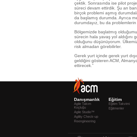
çektik. Sonrasında ise pilot projed
süreci devam ettirdik. Şu an ban
birçok problemi aşmış durumdalar
da başlamış durumda. Ayrıca mevcu
durumdayız, bu da problemlerin 
Bölgemizde başlatmış olduğumuz
sürecin hala yavaş yol aldığını g
olduğunu düşünüyorum. Ülkemizde y
risk almadan görebilirler.
Gerek yurt içinde gerek yurt dışı
geldiğini gösteren ACM, Almanya 
ettirecek.”
Danışmanlık
Eğitim
Agile Takım
Eğitim Takvimi
Koçluğu
Eğitmenler
Agile Studio™
Agility Check-up
Reengineering