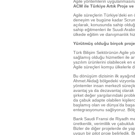
Agile yöntemlerin uygulanmasına 
ACM ile Türkiye Artık Proje ve
Agile süreçlerin Türkiye’deki en
deneyim ve bugüne kadar Scrum.or
açılarak, konusunda sahip olduğ
sahip eğitmenleri ile Suudi Arabi
ülkede eğitim ve danışmanlık hi
Yürütmüş olduğu birçok proje 
Türk Bilişim Sektörünün Agile y
sağlamış olduğu hizmetleri ile ar
yazılım ürünlerini olabilecek en 
Agile süreçleri komşu ülkelerle d
Bu dönüşüm dizisinin ilk ayağın
Ahmet Akdağ bölgedeki vizyonların
yöntemler insan merkezli süreçle
avantaj ya da dezavantaj olarak k
şirket değer yargılarındaki probl
da çabuk adapte olabilen kişiler
başlamış olan ve dünya’da başarı
entegrasyonunu sağlıyoruz. Bölgem
Bank Saudi Fransi de Riyadh mer
üretkenlik, verimlilik ve çabuklu
Bizler de diğer projelerde de ya
uygun bir pilot proje belirledik.