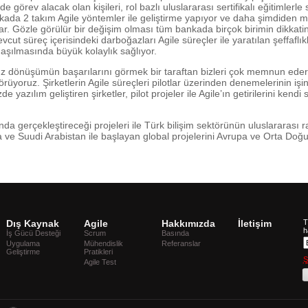
e görev alacak olan kişileri, rol bazlı uluslararası sertifikalı eğitimlerle
kada 2 takım Agile yöntemler ile geliştirme yapıyor ve daha şimdiden mü
. Gözle görülür bir değişim olması tüm bankada birçok birimin dikkatini 
t süreç içerisindeki darboğazları Agile süreçler ile yaratılan şeffaflıkl
aşılmasında büyük kolaylık sağlıyor.
 dönüşümün başarılarını görmek bir taraftan bizleri çok memnun ede
örüyoruz. Şirketlerin Agile süreçleri pilotlar üzerinden denemelerinin i
azılım geliştiren şirketler, pilot projeler ile Agile’ın getirilerini kend
nda gerçekleştireceği projeleri ile Türk bilişim sektörünün uluslararası 
ve Suudi Arabistan ile başlayan global projelerini Avrupa ve Orta Doğu’
Dış Kaynak
Agile
Hakkımızda
İletişim
T
h
İş Gücü Desteği
Scrum
Basında
Uygulama
Mühendislik
Referanslar
Geliştirme
Pratikleri
Ş
Agile Test