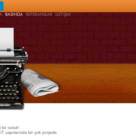
A
BASINDA
REFERANSLAR
İLETİŞİM
 bir soluk!
T yapılarında bir çok projede