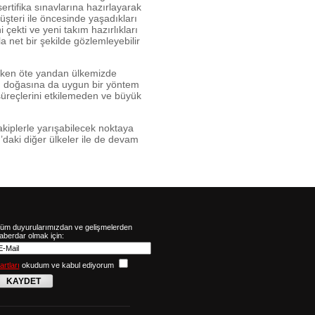
 sertifika sınavlarına hazırlayarak
şteri ile öncesinde yaşadıkları
çekti ve yeni takım hazırlıkları
a net bir şekilde gözlemleyebilir
rken öte yandan ülkemizde
şin doğasına da uygun bir yöntem
i süreçlerini etkilemeden ve büyük
rakiplerle yarışabilecek noktaya
daki diğer ülkeler ile de devam
üm duyurularımızdan ve gelişmelerden
aberdar olmak için:
artları
okudum ve kabul ediyorum
KAYDET