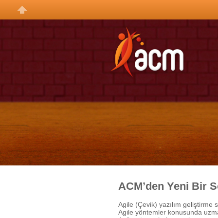
ACM’den Yeni Bir S
Agile (Çevik) yazılım geliştirme s
Agile yöntemler konusunda uzman