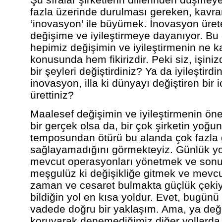
fazla üzerinde durulması gereken, kavra
‘inovasyon’ ile büyümek. İnovasyon ürete
değişime ve iyileştirmeye dayanıyor. Bu
hepimiz değişimin ve iyileştirmenin ne 
konusunda hem fikirizdir. Peki siz, işin
bir şeyleri değiştirdiniz? Ya da iyileştir
inovasyon, illa ki dünyayı değiştiren bir
ürettiniz?
Maalesef değişimin ve iyileştirmenin ö
bir gerçek olsa da, bir çok şirketin yoğu
temposundan ötürü bu alanda çok fazla
sağlayamadığını görmekteyiz. Günlük yo
mevcut operasyonları yönetmek ve sonu
meşgulüz ki değişikliğe gitmek ve mevcud
zaman ve cesaret bulmakta güçlük çekiyo
bildiğin yol en kısa yoldur. Evet, bugünü
vadede doğru bir yaklaşım. Ama, ya d
koruyarak denemediğimiz diğer yollarda 