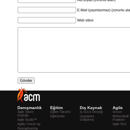
E-Mail (yayınlanmaz) (zorunlu al
Web sitesi
Danışmanlık
Eğitim
Dış Kaynak
Agile
Agile Takım
Eğitim Takvimi
İş Gücü Desteği
Scrum
Koçluğu
Eğitmenler
Uygulama
Mühendislik
Agile Studio™
Geliştirme
Pratikleri
Agility Check-up
Agile Test
Reengineering