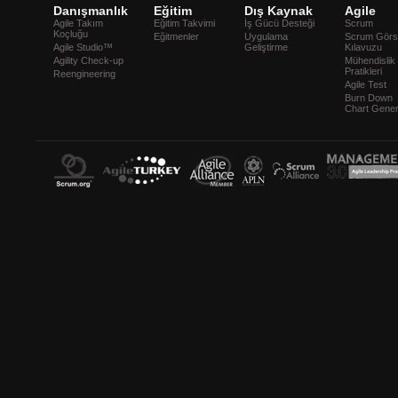
Danışmanlık
Eğitim
Dış Kaynak
Agile
Agile Takım
Eğitim Takvimi
İş Gücü Desteği
Scrum
Koçluğu
Eğitmenler
Uygulama
Scrum Görs
Agile Studio™
Geliştirme
Kılavuzu
Agility Check-up
Mühendislik
Pratikleri
Reengineering
Agile Test
Burn Down
Chart Gener