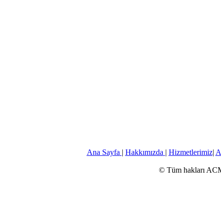
Ana Sayfa
|
Hakkımızda
|
Hizmetlerimiz
|
A
© Tüm hakları ACM Y