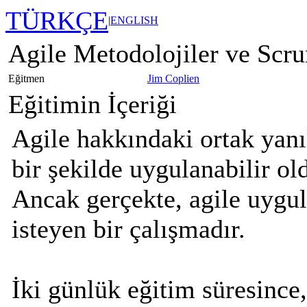
TÜRKÇE
|
ENGLISH
Agile Metodolojiler ve Scr
Eğitmen
Jim Coplien
Eğitimin İçeriği
Agile hakkındaki ortak yanıl
bir şekilde uygulanabilir ol
Ancak gerçekte, agile uygul
isteyen bir çalışmadır.
İki günlük eğitim süresince,