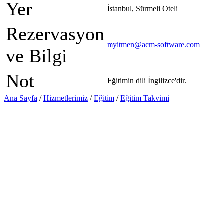
Yer
İstanbul, Sürmeli Oteli
Rezervasyon
myitmen@acm-software.com
ve Bilgi
Not
Eğitimin dili İngilizce'dir.
Ana Sayfa
/
Hizmetlerimiz
/
Eğitim
/
Eğitim Takvimi