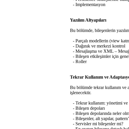
- Implementasyon
Yazılım Altyapıları
Bu bölümde, bileşenlerin yazılım 
- Parçalı modellerin (view kat
- Dağınık ve merkezi kontrol
- Mesajlaşma ve XML – Mesaj 
- Bileşen etkileşimler için gene
- Roller
Tekrar Kullanım ve Adaptasy
Bu bölümde tekrar kullanım ve a
işlenecektir.
- Tekrar kullanım: yönetimi ve
- Bileşen depoları
- Bileşen depolarında neler olm
- Bileşenler, alt yapılar, pattern
- Servisler mi bileşenler mi?
- En uygun bileşene detaylı bak