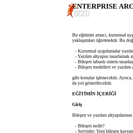
ENTERPRISE AR
Bu eğitimin amacı, kurumsal uygu
yaklaşımları öğretmektir. Bu doğr
- Kurumsal uygulamalar yazılım
- Yazılım altyapısı tasarlamak iç
- Bileşen tabanlı sistem tasarla
- Bileşen modelleri ve yazılım a
gibi konular işlenecektir. Ayrıc
da yol gösterilecektir.
EĞİTİMİN İÇERİĞİ
Giriş
Bileşen ve yazılım altyapılarının 
- Bileşen nedir?
- Servisler: Yeni bileşen kavra