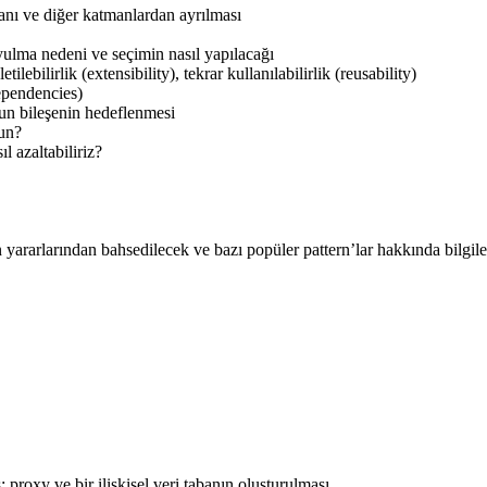
anı ve diğer katmanlardan ayrılması
yulma nedeni ve seçimin nasıl yapılacağı
ilebilirlik (extensibility), tekrar kullanılabilirlik (reusability)
dependencies)
un bileşenin hedeflenmesi
gun?
l azaltabiliriz?
yararlarından bahsedilecek ve bazı popüler pattern’lar hakkında bilgiler
ş: proxy ve bir ilişkisel veri tabanın oluşturulması