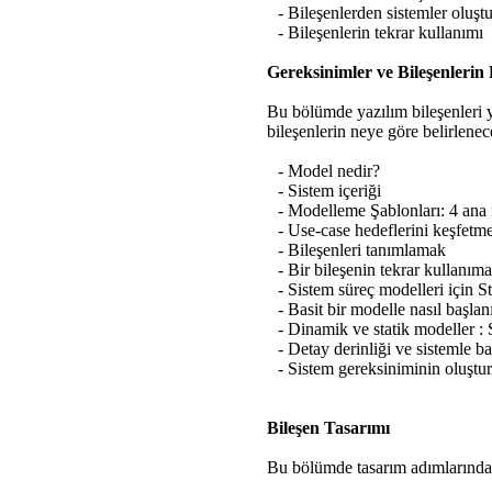
- Bileşenlerden sistemler oluş
- Bileşenlerin tekrar kullanımı
Gereksinimler ve Bileşenlerin 
Bu bölümde yazılım bileşenleri y
bileşenlerin neye göre belirlenec
- Model nedir?
- Sistem içeriği
- Modelleme Şablonları: 4 ana f
- Use-case hedeflerini keşfet
- Bileşenleri tanımlamak
- Bir bileşenin tekrar kullan
- Sistem süreç modelleri için St
- Basit bir modelle nasıl başlanı
- Dinamik ve statik modeller : 
- Detay derinliği ve sistemle ba
- Sistem gereksiniminin oluştu
Bileşen Tasarımı
Bu bölümde tasarım adımlarındaki 