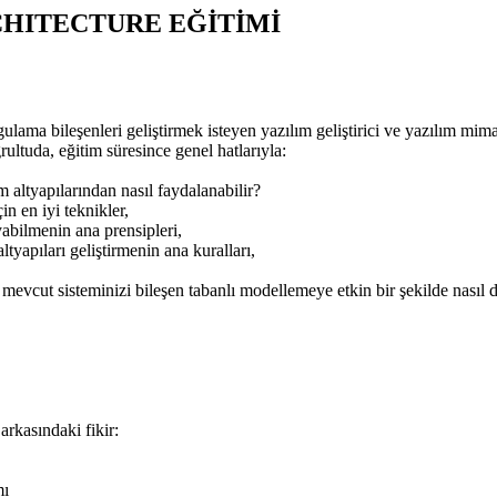
CHITECTURE EĞİTİMİ
lama bileşenleri geliştirmek isteyen yazılım geliştirici ve yazılım mima
ultuda, eğitim süresince genel hatlarıyla:
 altyapılarından nasıl faydalanabilir?
in en iyi teknikler,
yabilmenin ana prensipleri,
ltyapıları geliştirmenin ana kuralları,
a, mevcut sisteminizi bileşen tabanlı modellemeye etkin bir şekilde nası
arkasındaki fikir:
mı