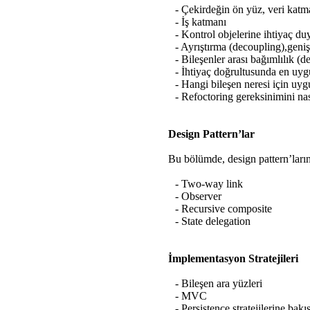
- Çekirdeğin ön yüz, veri katm
- İş katmanı
- Kontrol objelerine ihtiyaç du
- Ayrıştırma (decoupling),genişlet
- Bileşenler arası bağımlılık (
- İhtiyaç doğrultusunda en uyg
- Hangi bileşen neresi için uy
- Refoctoring gereksinimini nası
Design Pattern’lar
Bu bölümde, design pattern’ların 
- Two-way link
- Observer
- Recursive composite
- State delegation
İmplementasyon Stratejileri
- Bileşen ara yüzleri
- MVC
- Persistence stratejilerine bakı