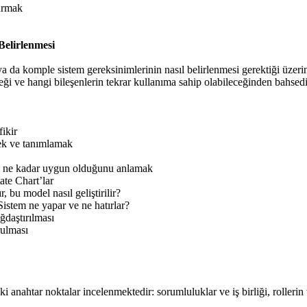
turmak
Belirlenmesi
a da komple sistem gereksinimlerinin nasıl belirlenmesi gerektiği üzeri
eği ve hangi bileşenlerin tekrar kullanıma sahip olabileceğinden bahsedi
ikir
mek ve tanımlamak
ıma ne kadar uygun olduğunu anlamak
ate Chart’lar
r, bu model nasıl geliştirilir?
Sistem ne yapar ve ne hatırlar?
ğdaştırılması
rulması
anahtar noktalar incelenmektedir: sorumluluklar ve iş birliği, rollerin 