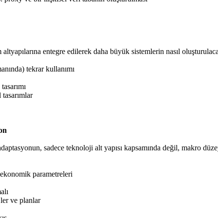
altyapılarına entegre edilerek daha büyük sistemlerin nasıl oluşturulacağ
manında) tekrar kullanımı
tasarımı
l tasarımlar
on
daptasyonun, sadece teknoloji alt yapısı kapsamında değil, makro düze
 ekonomik parametreleri
alı
’ler ve planlar
ış.