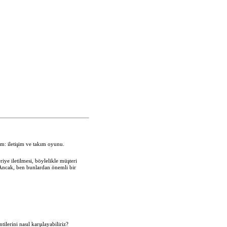
m: iletişim ve takım oyunu.
iye iletilmesi, böylelikle müşteri
 Ancak, ben bunlardan önemli bir
ilerini nasıl karşılayabiliriz?