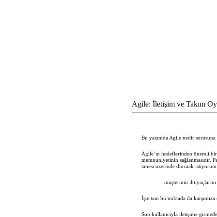
Agile: İletişim ve Takım O
Bu yazımda Agile nedir sorusuna 
Agile’ın hedeflerinden önemli bir 
memnuniyetinin sağlanmasıdır. Pek
tanesi üzerinde durmak istiyorum
müşterinin ihtiyaçlarını
İşte tam bu noktada da karşımıza 
Son kullanıcıyla iletişime girmeden