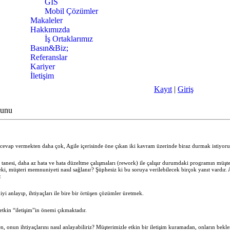
GIS
Mobil Çözümler
Makaleler
Hakkımızda
İş Ortaklarımız
Basın&Biz;
Referanslar
Kariyer
İletişim
Kayıt
|
Giriş
yunu
cevap vermekten daha çok, Agile içerisinde öne çıkan iki kavram üzerinde biraz durmak istiyoru
tanesi, daha az hata ve hata düzeltme çalışmaları (rework) ile çalışır durumdaki programın müşter
i, müşteri memnuniyeti nasıl sağlanır? Şüphesiz ki bu soruya verilebilecek birçok yanıt vardır.
:
 iyi anlayıp, ihtiyaçları ile bire bir örtüşen çözümler üretmek.
etkin “iletişim”in önemi çıkmaktadır.
, onun ihtiyaçlarını nasıl anlayabiliriz? Müşterimizle etkin bir iletişim kuramadan, onların beklent