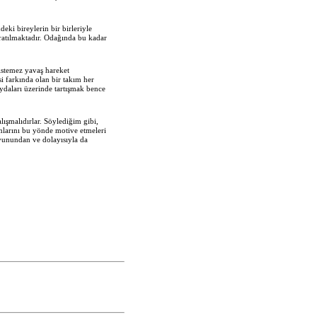
eki bireylerin bir birleriyle
aratılmaktadır. Odağında bu kadar
 istemez yavaş hareket
i farkında olan bir takım her
ydaları üzerinde tartışmak bence
lışmalıdırlar. Söylediğim gibi,
ımlarını bu yönde motive etmeleri
oyunundan ve dolayısıyla da