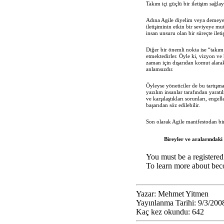
Takım içi güçlü bir iletişim sağl
Adına Agile diyelim veya demeyelim
iletişiminin etkin bir seviyeye m
insan unsuru olan bir süreçte ile
Diğer bir önemli nokta ise “takım 
etmektedirler. Öyle ki, vizyon ve
zaman için dışarıdan komut alara
anlamsızdır.
Öyleyse yöneticiler de bu tartışma
yazılım insanlar tarafından yaratı
ve karşılaştıkları sorunları, eng
başarıdan söz edilebilir.
Son olarak Agile manifestodan bir
Bireyler ve aralarındaki 
You must be a registered 
To learn more about beco
Yazar:
Mehmet Yitmen
Yayınlanma Tarihi:
9/3/200
Kaç kez okundu:
642