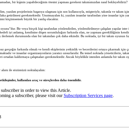
ayamadan, bir kişinin yapabileceğinin ötesini yapması gerekeni takımımızdan nasıl bekleyebiliriz?
, yazılım projelerinin başarıya ulaşması için son kullanıcıyla, müşteriyle, takımla ve takım içind
utlaka getirilmesi gerekmektedir. Unutmayalım ki, yazılım insanlar tarafından yine insanlar için y
tişimi küçümsemek büyük bir yanlış olacaktır.
oyunu”dur. Bir veya birçok kişi tarafından yönlendirilen, yönlendirilmeye çalışılan yapılar ister
 hedefi iyi anlamış, kendisine düşen sorumluluğun farkında olan, ne yapması gerekliliğinin kendis
k ilerlemek durumunda olan bir takımdan çok daha etkindir. Bu noktada, iyi bir takım oyunun fa
sız gerçeğin farkında olmalı ve kendi ekiplerinin yetkinlik ve becerilerini ortaya çıkarmak için ça
lmaktadır ve insanlar organizasyonların yaratıcı unsurlarıdır. Bu temel noktada yöneticilerin, tak
elleri ortadan kaldırmaya çalışmaları gerekmektedir. Ancak böylelikle istenilen anlamda bir takım 
 alıntı ile sözümüzü noktalayalım:
etkileşimler, kullanılan araç ve süreçlerden daha önemlidir.
subscriber in order to view this Article.
ming a subscriber, please visit our
Subscription Services page
.
8