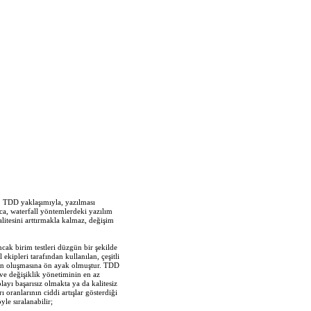
r. TDD yaklaşımıyla, yazılması
ıca, waterfall yöntemlerdeki yazılım
alitesini arttırmakla kalmaz, değişim
Ancak birim testleri düzgün bir şekilde
kipleri tarafından kullanılan, çeşitli
D’nin oluşmasına ön ayak olmuştur. TDD
ı ve değişiklik yönetiminin en az
ayı başarısız olmakta ya da kalitesiz
oranlarının ciddi artışlar gösterdiği
le sıralanabilir;