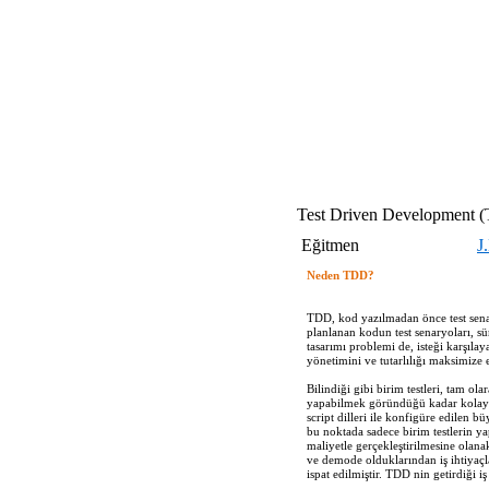
Test Driven Development 
Eğitmen
J
Neden TDD?
TDD, kod yazılmadan önce test senar
planlanan kodun test senaryoları, sü
tasarımı problemi de, isteği karşılay
yönetimini ve tutarlılığı maksimize
Bilindiği gibi birim testleri, tam ol
yapabilmek göründüğü kadar kolay değ
script dilleri ile konfigüre edilen 
bu noktada sadece birim testlerin yap
maliyetle gerçekleştirilmesine olan
ve demode olduklarından iş ihtiyaçla
ispat edilmiştir. TDD nin getirdiği 