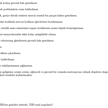
arak kodun güvenli hale getirilmesi.
k problemlerin ortan kaldırılması.
ek, geriye dönük testlerin sürecin önemli bir parçası haline getirilmesi.
irilen kodlarda mevcut kodların işlevlerinin bozulmaması.
yönelik tasarı mimarisine uygun üretilmesini azami ölçüde kolaylaştırması.
st senaryolarından daha kolay anlaşılabilir olması.
refactoring işlemlerinin güvenli hale getirilmesi.
ı.
odların çıkarılması.
 kaldırılması.
ine odaklanmasının sağlanması.
 bir geliştirme ortamı yerine, eğlenceli ve güvenli bir ortamda motivasyonu yüksek ekiplerin oluşt
kod örnekleri kullanılacaktır.
D'nin getirileri nelerdir, TDD nasıl uygulanır?