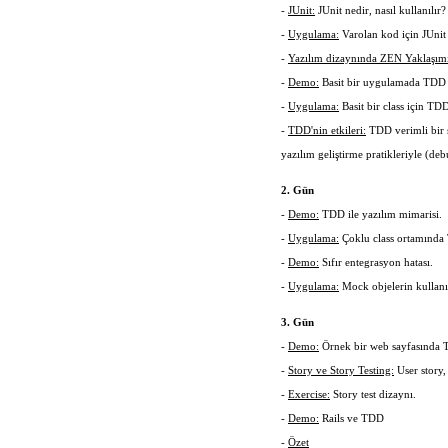
-
JUnit:
JUnit nedir, nasıl kullanılır?
-
Uygulama:
Varolan kod için JUnit t
-
Yazılım dizaynında ZEN Yaklaşımı
-
Demo:
Basit bir uygulamada TDD 
-
Uygulama:
Basit bir class için TD
-
TDD'nin etkileri:
TDD verimli bir ş
yazılım geliştirme pratikleriyle (de
2. Gün
-
Demo:
TDD ile yazılım mimarisi.
-
Uygulama:
Çoklu class ortamında 
-
Demo:
Sıfır entegrasyon hatası.
-
Uygulama:
Mock objelerin kullan
3. Gün
-
Demo:
Örnek bir web sayfasında 
-
Story ve Story Testing:
User story,
-
Exercise:
Story test dizaynı.
-
Demo:
Rails ve TDD
-
Özet