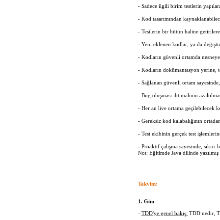
- Sadece ilgili birim testlerin yapıl
- Kod tasarımından kaynaklanabilece
- Testlerin bir bütün haline getiriler
- Yeni eklenen kodlar, ya da değişt
- Kodların güvenli ortamda nesneye 
- Kodların dokümantasyon yerine, te
- Sağlanan güvenli ortam sayesinde, 
- Bug oluşması ihtimalinin azaltılmas
- Her an live ortama geçilebilecek k
- Gereksiz kod kalabalığının ortadan
- Test ekibinin gerçek test işlemler
- Proaktif çalışma sayesinde, sıkıcı
Not: Eğitimde Java dilinde yazılmış 
Takvim:
1. Gün
-
TDD'ye genel bakış:
TDD nedir, TD