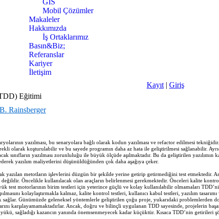
GIS
Mobil Çözümler
Makaleler
Hakkımızda
İş Ortaklarımız
Basın&Biz;
Referanslar
Kariyer
İletişim
Kayıt
|
Giriş
(TDD) Eğitimi
.B. Rainsberger
yolarının yazılması, bu senaryolara bağlı olarak kodun yazılması ve refactor edilmesi tekniğidi
rekli olarak koşturulabilir ve bu sayede programın daha az hata ile geliştirilmesi sağlanabilir. Ayr
acak sınıfların yazılması zorunluluğu ile büyük ölçüde aşılmaktadır. Bu da geliştirilen yazılımın k
 ederek yazılım maliyetlerini düşünüldüğünden çok daha aşağıya çeker.
arak yazılan metotların işlevlerini düzgün bir şekilde yerine getirip getirmediğini test etmektedir. 
ildir. Öncelikle kullanılacak olan araçların belirlenmesi gerekmektedir. Önceleri kalite kontrol e
büyük test motorlarının birim testleri için yeterince güçlü ve kolay kullanılabilir olmamaları TD
ılmasını kolaylaştırmakla kalmaz, kalite kontrol testleri, kullanıcı kabul testleri, yazılım tasarım
ak sağlar. Günümüzde geleneksel yöntemlerle geliştirilen çoğu proje, yukarıdaki problemlerden dol
rını karşılayamamaktadırlar. Ancak, doğru ve bilinçli uygulanan TDD sayesinde, projelerin başarı 
iş yükü, sağladığı kazancın yanında önemsenmeyecek kadar küçüktür. Kısaca TDD’nin getirileri şöy