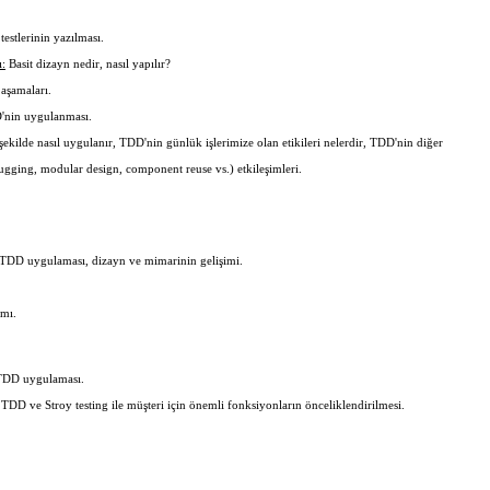
estlerinin yazılması.
:
Basit dizayn nedir, nasıl yapılır?
aşamaları.
D'nin uygulanması.
ekilde nasıl uygulanır, TDD'nin günlük işlerimize olan etikileri nelerdir, TDD'nin diğer
bugging, modular design, component reuse vs.) etkileşimleri.
TDD uygulaması, dizayn ve mimarinin gelişimi.
ımı.
TDD uygulaması.
 TDD ve Stroy testing ile müşteri için önemli fonksiyonların önceliklendirilmesi.