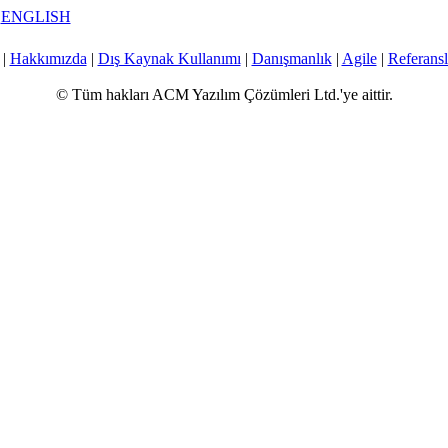
|
ENGLISH
|
Hakkımızda
|
Dış Kaynak Kullanımı
|
Danışmanlık
|
Agile
|
Referansl
© Tüm hakları ACM Yazılım Çözümleri Ltd.'ye aittir.