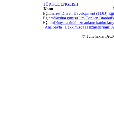
TÜRKÇE
|
ENGLISH
Konu
Eğitim
Test Driven Development (TDD) Eği
Eğitim
Yazılım gurusu Jim Coplien İstanbul’a
Eğitim
Dünyaca ünlü uzmanların katılımlarıyla
Ana Sayfa
|
Hakkımızda
|
Hizmetlerimiz
|
A
© Tüm hakları ACM Y