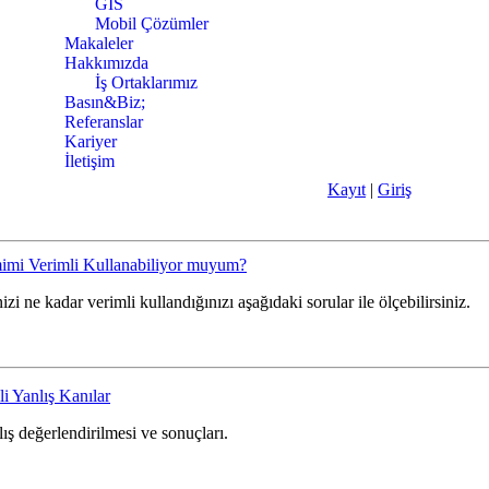
GIS
Mobil Çözümler
Makaleler
Hakkımızda
İş Ortaklarımız
Basın&Biz;
Referanslar
Kariyer
İletişim
Kayıt
|
Giriş
mimi Verimli Kullanabiliyor muyum?
zi ne kadar verimli kullandığınızı aşağıdaki sorular ile ölçebilirsiniz.
li Yanlış Kanılar
ş değerlendirilmesi ve sonuçları.