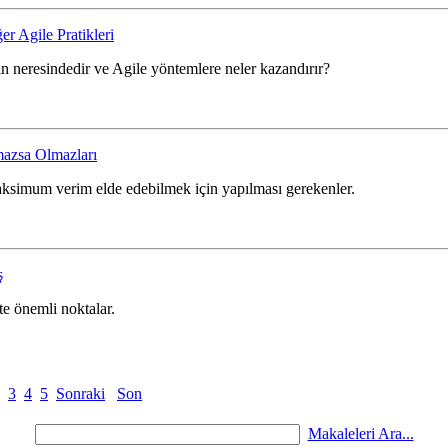
r Agile Pratikleri
n neresindedir ve Agile yöntemlere neler kazandırır?
mazsa Olmazları
ksimum verim elde edebilmek için yapılması gerekenler.
ş
te önemli noktalar.
3
4
5
Sonraki
Son
Makaleleri Ara...