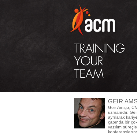
GEIR AM
Geir Amsjo, CM
uzmanıdır. Geir
ayrılarak kari
çapında bir çok
yazılım süreçle
konferansların