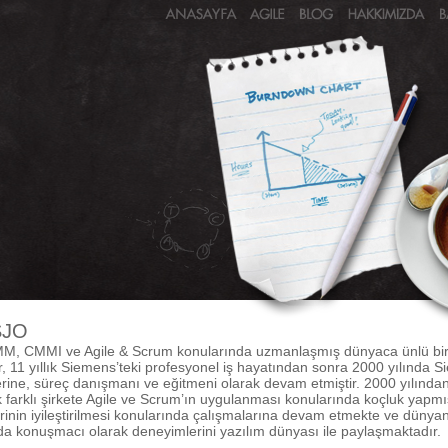
SJO
M, CMMI ve Agile & Scrum konularında uzmanlaşmış dünyaca ünlü bir
, 11 yıllık Siemens’teki profesyonel iş hayatından sonra 2000 yılında 
yerine, süreç danışmanı ve eğitmeni olarak devam etmiştir. 2000 yılınd
 farklı şirkete Agile ve Scrum’ın uygulanması konularında koçluk yapmı
rinin iyileştirilmesi konularında çalışmalarına devam etmekte ve dünya
da konuşmacı olarak deneyimlerini yazılım dünyası ile paylaşmaktadır.