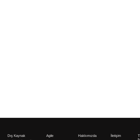
Dış Kaynak
Agile
Hakkımızda
İletişim
T
h