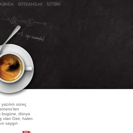
 yazılım süreç
Siemens’ten
an bugüne, dünya
ş olan Geir, halen
nın saygın