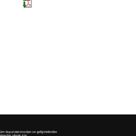
üm duyurularımızdan ve gelişmelerden
aberdar olmak için: